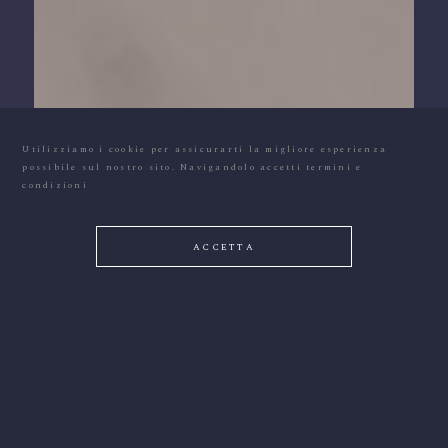
Utilizziamo i cookie per assicurarti la migliore esperienza
possibile sul nostro sito. Navigandolo accetti
termini e
condizioni
ACCETTA